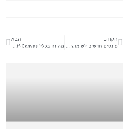
הקודם
הבא
פונטים חדשים לשימוש חופשי של המעצב עומר צופי
מה זה בכלל Off-Canvas ולמה צריך את זה? [אלמנטור 3.22]