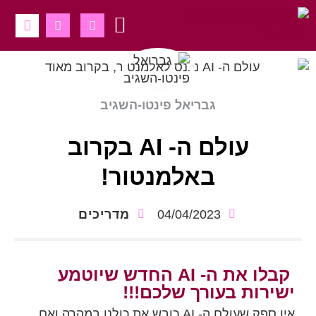
לתוכן
דברו אלינו
מיטאפים ולייבים
גבריאל פינטו-השגיב
עולם ה- AI בקרוב
באלמנטור!
04/04/2023
מדריכים
קבלו את ה- AI החדש שיוטמע
ישירות בעורך שלכם!!!
אין ספק שעולם ה- AI כובש את כולנו במהרה ואם